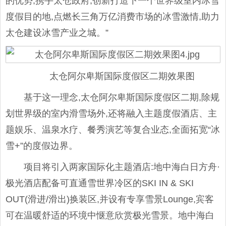
的优势,携手太仓政府,创新打造下一个世界级室内冰雪
度假目的地,点燃长三角万亿消费市场的冰雪激情,助力
太仓建设冰雪产业之城。”
太仓阿尔卑斯国际度假区二期效果图
基于这一理念,太仓阿尔卑斯国际度假区二期,除规
划世界级的室内滑雪场外,还将融入主题度假酒店、主
题娱乐、温泉水疗、餐秀演艺等复合业态,全面拓宽“冰
雪+”的度假边界。
项目将引入两家国际化主题酒店:地中海白日方舟·
极光酒店配备可直通雪世界冷区的SKI IN & SKI
OUT(滑进/滑出)换装区,并设有专享雪景Lounge,宾客
可在温暖舒适的环境中惬意欣赏极光雪景。地中海白