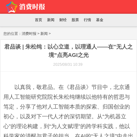
首页
新闻
财经
股票
行情
基金
您的位置：
消费时报
>
新闻
>
君品谈 | 朱松纯：以心立道，以理通人——在"无人之
境”点亮AGI之光
2025/08/31 10:39
以真我，敬君品。在《君品谈》节目中，北京通
用人工智能研究院院长朱松纯继续以他特有的哲思与
笃定，分享了他对人工智能本质的探索、归国创业的
初心，以及对下一代人才的深切期望。从“为机器立
心”的理论构建，到“为人文赋理”的跨学科实践，他以
科学家的清醒与君子的担当，在AI的“无人之境”中走出