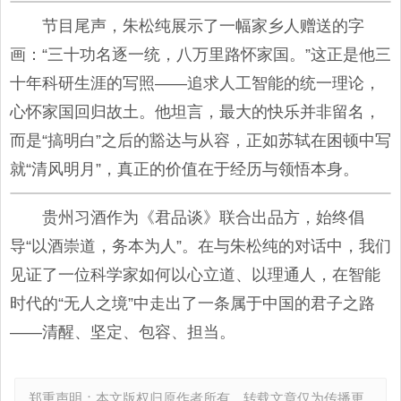
节目尾声，朱松纯展示了一幅家乡人赠送的字
画：“三十功名逐一统，八万里路怀家国。”这正是他三
十年科研生涯的写照——追求人工智能的统一理论，
心怀家国回归故土。他坦言，最大的快乐并非留名，
而是“搞明白”之后的豁达与从容，正如苏轼在困顿中写
就“清风明月”，真正的价值在于经历与领悟本身。
贵州习酒作为《君品谈》联合出品方，始终倡
导“以酒崇道，务本为人”。在与朱松纯的对话中，我们
见证了一位科学家如何以心立道、以理通人，在智能
时代的“无人之境”中走出了一条属于中国的君子之路
——清醒、坚定、包容、担当。
郑重声明：本文版权归原作者所有，转载文章仅为传播更