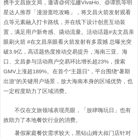
携手文昌旅文局，邀请@何泓姗VivaHo、@谭凯等明
星达人推荐「漫游逛吃攻略」，将文昌火箭发射观看
点等元素融入打卡路线，并在线下设计创意互动装
置，满足用户新奇感、撬动流量。活动话题#去文昌亲
眼刷火箭 #在文昌亲眼看火箭发射有多震撼 总曝光突
破3.9亿，高话题热度推动交易提升，海南三亚、海
口、文昌参与活动商户交易环比增长超23%，搜索
GMV上涨超189%。在首个“主题日”，平台围绕“暑期
出游”的关键用户场景，放大海南本身的区域优势，也
一定程度助力了区域消费。
不仅在文旅领域表现亮眼，「放肆嗨玩日」也有
效助力了本地餐饮行业的消费。
暑假家庭餐饮需求较大，黑钻山姆大叔门店针对