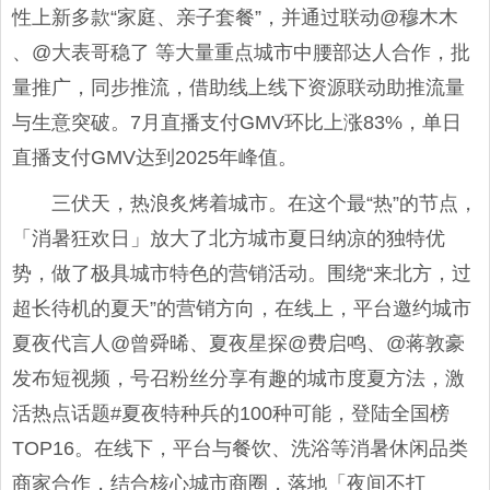
性上新多款“家庭、亲子套餐”，并通过联动@穆木木
、@大表哥稳了 等大量重点城市中腰部达人合作，批
量推广，同步推流，借助线上线下资源联动助推流量
与生意突破。7月直播支付GMV环比上涨83%，单日
直播支付GMV达到2025年峰值。
三伏天，热浪炙烤着城市。在这个最“热”的节点，
「消暑狂欢日」放大了北方城市夏日纳凉的独特优
势，做了极具城市特色的营销活动。围绕“来北方，过
超长待机的夏天”的营销方向，在线上，平台邀约城市
夏夜代言人@曾舜晞、夏夜星探@费启鸣、@蒋敦豪
发布短视频，号召粉丝分享有趣的城市度夏方法，激
活热点话题#夏夜特种兵的100种可能，登陆全国榜
TOP16。在线下，平台与餐饮、洗浴等消暑休闲品类
商家合作，结合核心城市商圈，落地「夜间不打