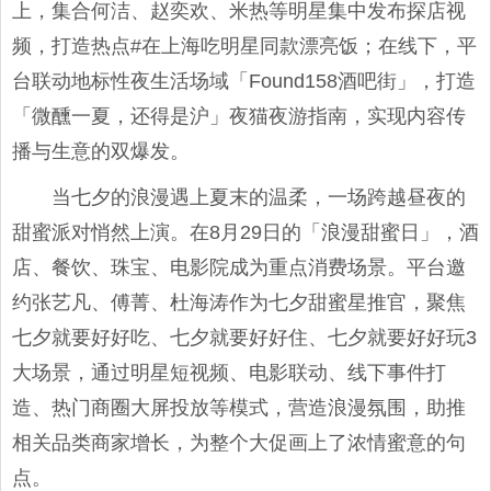
上，集合何洁、赵奕欢、米热等明星集中发布探店视
频，打造热点#在上海吃明星同款漂亮饭；在线下，平
台联动地标性夜生活场域「Found158酒吧街」，打造
「微醺一夏，还得是沪」夜猫夜游指南，实现内容传
播与生意的双爆发。
当七夕的浪漫遇上夏末的温柔，一场跨越昼夜的
甜蜜派对悄然上演。在8月29日的「浪漫甜蜜日」，酒
店、餐饮、珠宝、电影院成为重点消费场景。平台邀
约张艺凡、傅菁、杜海涛作为七夕甜蜜星推官，聚焦
七夕就要好好吃、七夕就要好好住、七夕就要好好玩3
大场景，通过明星短视频、电影联动、线下事件打
造、热门商圈大屏投放等模式，营造浪漫氛围，助推
相关品类商家增长，为整个大促画上了浓情蜜意的句
点。