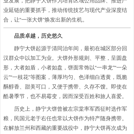
业发展，把静宁大饼作为培育区域公用品牌、推进产
业延链的重要抓手，推动传统技艺与现代产业深度结
合，让“一张大饼”焕发出新的生机。
品质卓越
，
历史悠久
静宁大饼起源于清同治年间，最初在城区部分回
汉群众中以加工为业。大饼外形规则、平整，呈圆盘
形，大者如盾，小者如盘，饼面常饰以“一串龙”“一朵
云”“一枝花”等图案，薄厚均匀、色泽细白透黄，既脆
酥醇香、甜美可口，又便于携带、久存不馊。即使在
酷暑季节，也不易霉变，因而深受百姓和旅人喜爱。
历史上，静宁大饼曾被左宗棠率军西征时选作军
粮，民国元老于右任也常以大饼作为特产随身携带。
在解放兰州和西藏的重要战役中，静宁大饼再次成为