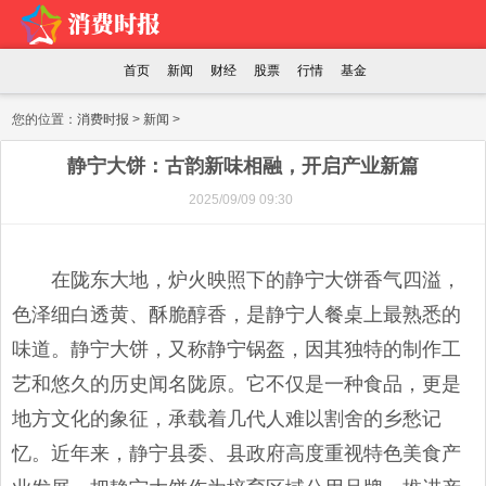
首页
新闻
财经
股票
行情
基金
您的位置：
消费时报
>
新闻
>
静宁大饼：古韵新味相融，开启产业新篇
2025/09/09 09:30
在陇东大地，炉火映照下的静宁大饼香气四溢，
色泽细白透黄、酥脆醇香，是静宁人餐桌上最熟悉的
味道。静宁大饼，又称静宁锅盔，因其独特的制作工
艺和悠久的历史闻名陇原。它不仅是一种食品，更是
地方文化的象征，承载着几代人难以割舍的乡愁记
忆。近年来，静宁县委、县政府高度重视特色美食产