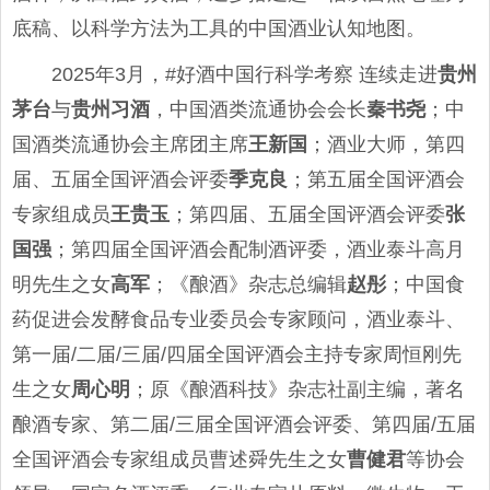
底稿、以科学方法为工具的中国酒业认知地图。
2025年3月，#好酒中国行科学考察 连续走进
贵州
茅台
与
贵州习酒
，中国酒类流通协会会长
秦书尧
；中
国酒类流通协会主席团主席
王新国
；酒业大师，第四
届、五届全国评酒会评委
季克良
；第五届全国评酒会
专家组成员
王贵玉
；第四届、五届全国评酒会评委
张
国强
；第四届全国评酒会配制酒评委，酒业泰斗高月
明先生之女
高军
；《酿酒》杂志总编辑
赵彤
；中国食
药促进会发酵食品专业委员会专家顾问，酒业泰斗、
第一届/二届/三届/四届全国评酒会主持专家周恒刚先
生之女
周心明
；原《酿酒科技》杂志社副主编，著名
酿酒专家、第二届/三届全国评酒会评委、第四届/五届
全国评酒会专家组成员曹述舜先生之女
曹健君
等协会