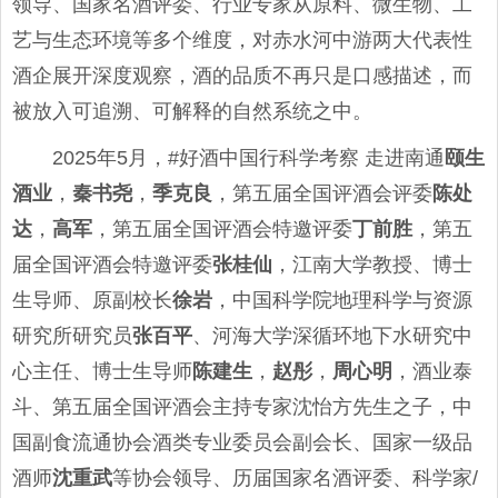
领导、国家名酒评委、行业专家从原料、微生物、工
艺与生态环境等多个维度，对赤水河中游两大代表性
酒企展开深度观察，酒的品质不再只是口感描述，而
被放入可追溯、可解释的自然系统之中。
2025年5月，#好酒中国行科学考察 走进南通
颐生
酒业
，
秦书尧
，
季克良
，第五届全国评酒会评委
陈处
达
，
高军
，第五届全国评酒会特邀评委
丁前胜
，第五
届全国评酒会特邀评委
张桂仙
，江南大学教授、博士
生导师、原副校长
徐岩
，中国科学院地理科学与资源
研究所研究员
张百平
、河海大学深循环地下水研究中
心主任、博士生导师
陈建生
，
赵彤
，
周心明
，酒业泰
斗、第五届全国评酒会主持专家沈怡方先生之子，中
国副食流通协会酒类专业委员会副会长、国家一级品
酒师
沈重武
等协会领导、历届国家名酒评委、科学家/