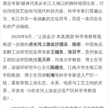
酒业专家/媒体代表从长江入海口的独特地理出发，讨
论传统技艺如何与现代科技共振。科学专家们普遍认
为，长江并非一条抽象的文化符号，而是一条仍在生
长的产业轴线。
2025年8月，“上游金沙 本真溯源”科学考察将视
角进一步推向
赤水河上游金沙酒业
，
徐岩
，中国食品
发酵工业研究院首席专家
王德良
，
张百平
，贵州食品
工程职业学院教授
吴天祥
，河海大学教授、博士生导
师，深循环研究中心主任
陈建生
、江南大学生物工程
学院教授、博士生导师
杜海
等科学专家进入产区一
线，重新审视上游生态、水系、地质与工艺之间的关
系，并发布《#赤水河上游金沙县产区科学考察报
告》。