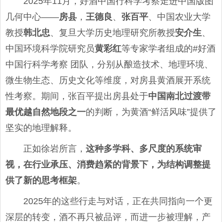
2025年11月，好酒中国行科学考察走进中国版图
几何中心——
房县
，
王德良
、
张百平
、中国农业大学
教授
韩北忠
、复旦大学历史地理研究所教授
安介生
、
中国环境科学院研究员
黄彩红
等专家学者组成的#好酒
中国行科学考察 团队，分别从酿造技术、地理环境、
微生物生态、历史文化等维度，对房县黄酒展开系统
性考察。期间，张百平提出房县处于
中国南北过渡带
最优越自然地段之一
的判断，为黄酒“鲜活风味”提供了
坚实的地理解释。
正如徐岩所言，
这种多学科、多尺度的系统审
视，在行业承压、消费趋紧的背景下，为结构调整提
供了新的思考框架
。
2025年的这些行走与对话，正在共同指向一个更
深层的转变，酒不再只被品评，而进一步被理解，产