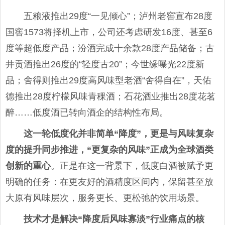
五粮液推出29度“一见倾心”；泸州老窖宣布28度
国窖1573将择机上市，公司还考虑研发16度、甚至6
度等超低度产品；汾酒完成十余款28度产品储备；古
井贡酒推出26度的“轻度古20”；今世缘曝光22度新
品；舍得则推出29度高风味型老酒“舍得自在”，天佑
德推出28度柠檬风味青稞酒；石花酒业推出28度花茗
醉……低度酒已转向酒企的结构性布局。
这一轮低度化并非简单“降度”，更是与风味复杂
度的提升同步推进，“更复杂的风味”正成为全球酒类
创新的重心
。正是在这一背景下，低度白酒被赋予更
明确的任务：在更友好的酒精度区间内，保留甚至放
大原有风味层次，服务更长、更松弛的饮用场景。
技术才是解决“降度后风味寡淡”行业痛点的核