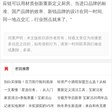
应链可以用材质创新重新定义厨房。当进口品牌的标
准、国产品牌的效率、新锐品牌的设计在同一时间、
同一地点交汇，行业拐点就来了。”
郑重声明：本文版权归原作者所有，转载文章仅为传播更
多信息之目的，如有侵权行为，请第一时间联系我们修改
或删除，多谢。
栏目推荐
别白买保险！百万医疗险到底保
轻资产小酒馆加盟怎么选？从鲸
什么？津贴、垫付、特需保障逐
酿师小酒馆看标准化开店逻辑
一文看懂「星选任务」：从入门
重新定义清洁工具，宝家洁发
一解读
到精通， 达人如何靠短视频分成
布"新一代家清美学家”战略开启
家居清洁×香氛香薰！宝家洁山
廿载芳华启新章 宝家洁20周年品
赚钱
行业新纪元
茶花香氛软拖把在20周年大会惊
牌战略大会盛大举行
记者实地测评：丰驼源驼奶VS羊
秋冬养生新选择：来自和布克赛
艳亮相
奶，综合营养全面对比
尔的高原生鲜驼乳受青睐