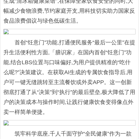
生成“清冰箱健康菜谱”,在保障全家饮食安全的同时,大
幅减少食物浪费,节约家庭开支,用科技切实助力国家反
食品浪费倡议与绿色低碳生活。
首创“饪意门”功能,打通便民服务“最后一公里”在提
升生活便利性方面,「膳识家」在国内首创“饪意门”功
能,结合LBS位置与口味偏好,为用户提供精准的“吃什
么呢?”决策建议。在获取AI生成的专属饮食指导后,用
户可一键无缝跳转至主流餐饮或外卖APP。这一创新
彻底打通了从“决策”到“执行”的最后壁垒,极大降低了用
户的决策成本与操作时间,让践行健康饮食变得像点外
卖一样简单便捷。
筑牢科学底座,千人千面守护“全民健康”作为一款