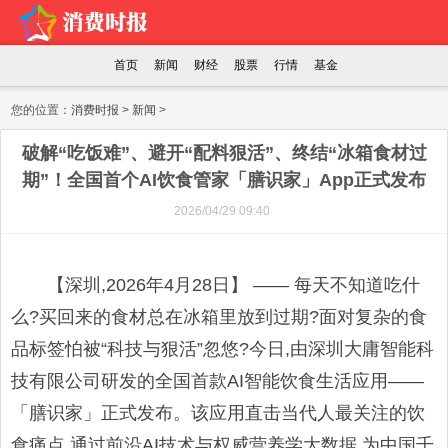
首页
新闻
财经
股票
行情
基金
您的位置：
消费时报
>
新闻
>
破解“吃饭难”、避开“配料狠活”、终结“冰箱食材过
期”！全国首个AI饮食管家「膳识家」App正式发布
2026/04/29 09:40
【深圳,2026年4月28日】 —— 每天不知道吃什
么?买回来的食材总在冰箱里放到过期?面对复杂的食
品标签怕被“科技与狠活”忽悠?今日,由深圳大庸智能科
技有限公司研发的全国首款AI智能饮食生活应用——
「膳识家」正式发布。该应用直击当代人最关注的饮
食痛点,通过前沿AI技术与权威营养学大数据,为中国千