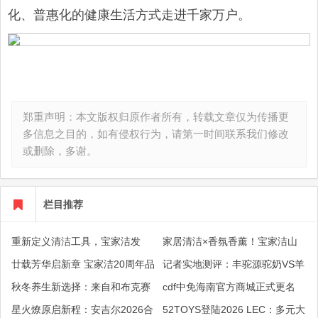
化、普惠化的健康生活方式走进千家万户。
郑重声明：本文版权归原作者所有，转载文章仅为传播更
多信息之目的，如有侵权行为，请第一时间联系我们修改
或删除，多谢。
栏目推荐
重新定义清洁工具，宝家洁发
家居清洁×香氛香薰！宝家洁山
布"新一代家清美学家”战略开启
茶花香氛软拖把在20周年大会惊
廿载芳华启新章 宝家洁20周年品
记者实地测评：丰驼源驼奶VS羊
行业新纪元
艳亮相
牌战略大会盛大举行
奶，综合营养全面对比
秋冬养生新选择：来自和布克赛
cdf中免海南官方商城正式更名
尔的高原生鲜驼乳受青睐
升级为"cdf中免” 构建全场景购物
星火燎原启新程：安吉尔2026合
52TOYS登陆2026 LEC：多元大