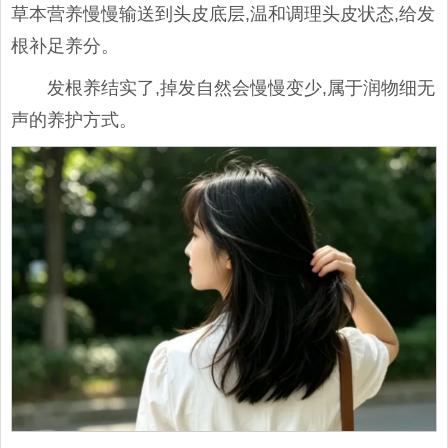
草本营养慢慢输送到头皮底层,温和调理头皮状态,给发
根补足养分。
发根养结实了,掉发自然会慢慢变少,属于润物细无
声的养护方式。