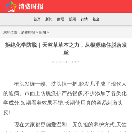
首页
新闻
财经
股票
行情
基金
您的位置：
消费时报
>
新闻
>
拒绝化学防脱｜天竺草草本之力，从根源稳住脱落发
丝
2026/05/11 10:07
梳头发缠一缕、洗头掉一把,脱发几乎成了现代人
的通病。市面上防脱洗护产品很多,不少添加了各类化
学成分,短期看着效果不错,长期使用真的容易刺激头
皮!
现在大家都更偏爱温和、无负担的养护方式,天竺