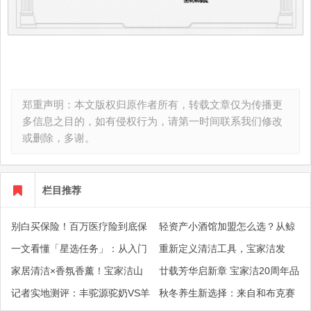
郑重声明：本文版权归原作者所有，转载文章仅为传播更
多信息之目的，如有侵权行为，请第一时间联系我们修改
或删除，多谢。
栏目推荐
别白买保险！百万医疗险到底保
轻资产小酒馆加盟怎么选？从鲸
什么？津贴、垫付、特需保障逐
酿师小酒馆看标准化开店逻辑
一文看懂「星选任务」：从入门
重新定义清洁工具，宝家洁发
一解读
到精通， 达人如何靠短视频分成
布"新一代家清美学家”战略开启
家居清洁×香氛香薰！宝家洁山
廿载芳华启新章 宝家洁20周年品
赚钱
行业新纪元
茶花香氛软拖把在20周年大会惊
牌战略大会盛大举行
记者实地测评：丰驼源驼奶VS羊
秋冬养生新选择：来自和布克赛
艳亮相
奶，综合营养全面对比
尔的高原生鲜驼乳受青睐